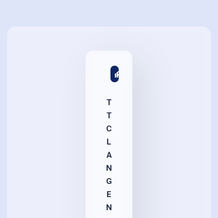
T
T
C
L
A
N
G
E
N