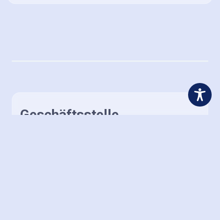
Geschäftsstelle
Adresse
Petra Weigel
Postfach 1104
64733 Höchst