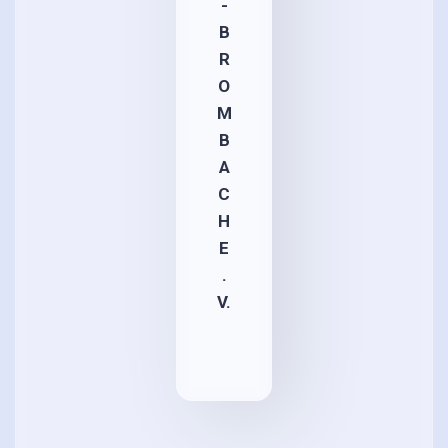
-
B
R
O
M
B
A
C
H
E
.
V.