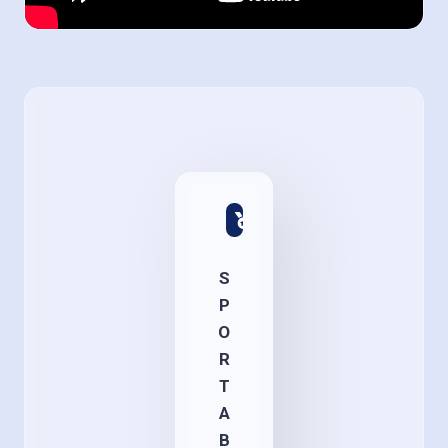
S
P
O
R
T
A
B