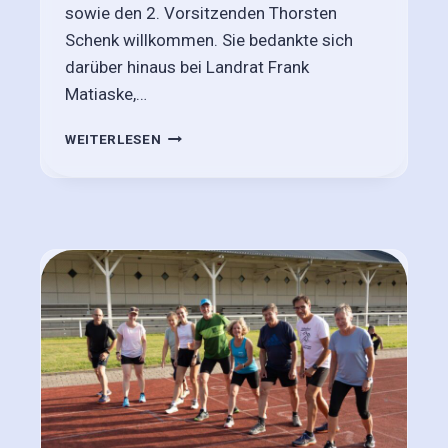
sowie den 2. Vorsitzenden Thorsten
Schenk willkommen. Sie bedankte sich
darüber hinaus bei Landrat Frank
Matiaske,…
S
WEITERLESEN
P
O
R
T
A
B
Z
E
I
C
H
E
N
-