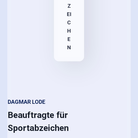
Z
EI
C
H
E
N
DAGMAR LODE
Beauftragte für
Sportabzeichen