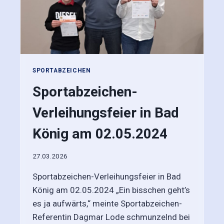
H
M
E
R
Z
A
SPORTABZEICHEN
H
L
Sportabzeichen-
E
N
Verleihungsfeier in Bad
B
E
König am 02.05.2024
I
M
27.03.2026
S
P
Sportabzeichen-Verleihungsfeier in Bad
O
R
König am 02.05.2024 „Ein bisschen geht’s
T
es ja aufwärts,“ meinte Sportabzeichen-
A
Referentin Dagmar Lode schmunzelnd bei
B