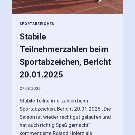
V
E
R
L
SPORTABZEICHEN
E
I
Stabile
H
U
Teilnehmerzahlen beim
N
G
Sportabzeichen, Bericht
S
F
20.01.2025
E
I
27.03.2026
E
R
Stabile Teilnehmerzahlen beim
Sportabzeichen, Bericht 20.01.2025 „Die
Saison ist wieder recht gut gelaufen und
hat auch richtig Spaß gemacht“
kommentierte Roland Holetz als