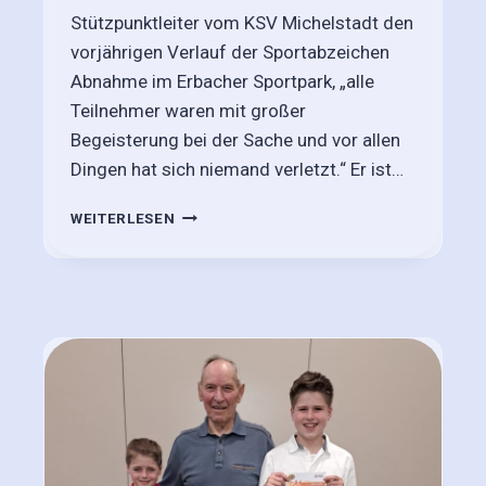
Stützpunktleiter vom KSV Michelstadt den
vorjährigen Verlauf der Sportabzeichen
Abnahme im Erbacher Sportpark, „alle
Teilnehmer waren mit großer
Begeisterung bei der Sache und vor allen
Dingen hat sich niemand verletzt.“ Er ist…
S
WEITERLESEN
T
A
B
I
L
E
T
E
I
L
N
E