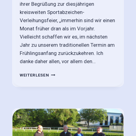
ihrer Begrüßung zur diesjährigen
Z
E
kreisweiten Sportabzeichen-
I
Verleihungsfeier, „immerhin sind wir einen
C
Monat früher dran als im Vorjahr.
H
E
Vielleicht schaffen wir es, im nächsten
N
Jahr zu unserem traditionellen Termin am
,
Frühlingsanfang zurückzukehren. Ich
B
danke daher allen, vor allem den…
E
R
S
I
WEITERLESEN
P
C
O
H
R
T
T
2
A
0
B
.
Z
0
E
1
I
.