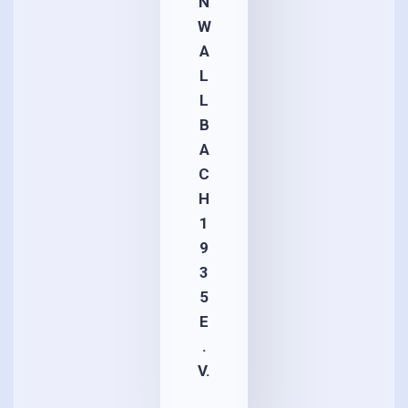
N
W
A
L
L
B
A
C
H
1
9
3
5
E
.
V.