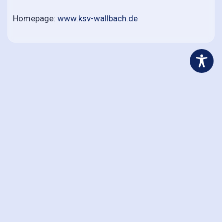
Homepage:
www.ksv-wallbach.de
Geschäftsstelle
Adresse
Petra Weigel
Postfach 1104
64733 Höchst