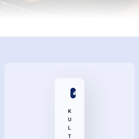
K
U
L
T