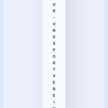
U
R
-
U
N
D
S
P
O
R
T
V
E
R
E
I