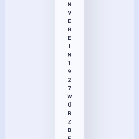
N
V
E
R
E
I
N
1
9
2
7
W
Ü
R
Z
B
E