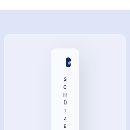
S
C
H
Ü
T
Z
E