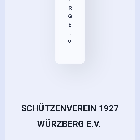
R
G
E
.
V.
SCHÜTZENVEREIN 1927
WÜRZBERG E.V.