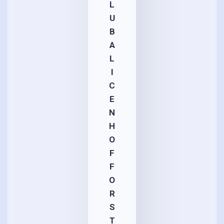
L
U
B
A
L
I
C
E
N
H
O
F
F
O
R
S
T