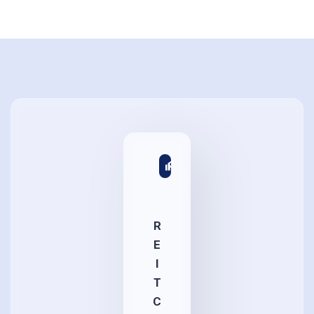
R
E
I
T
C