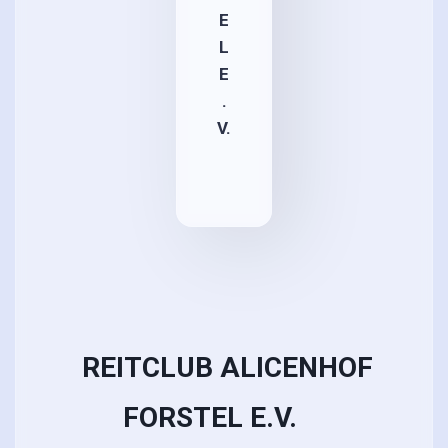
E
L
E
.
V.
REITCLUB ALICENHOF
FORSTEL E.V.