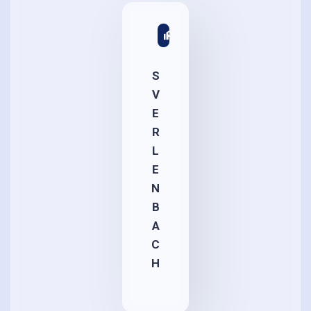
S
V
E
R
L
E
N
B
A
C
H