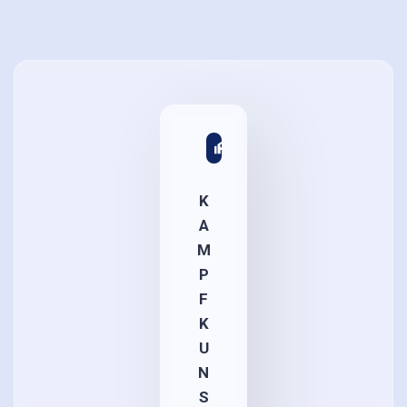
K
A
M
P
F
K
U
N
S