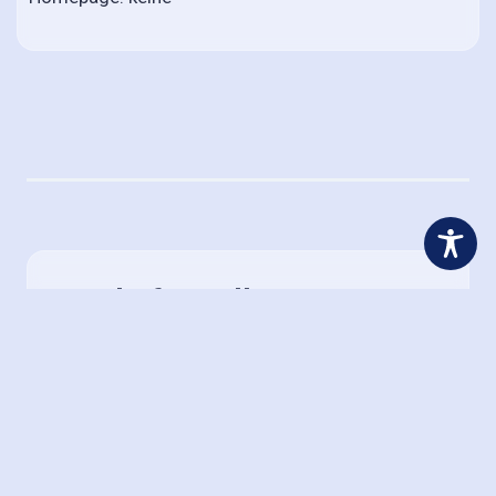
Geschäftsstelle
Adresse
Petra Weigel
Postfach 1104
64733 Höchst