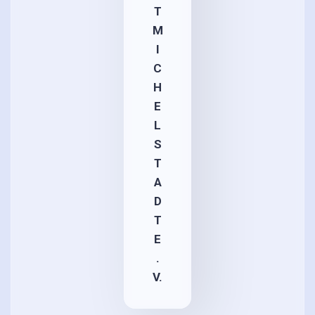
T
M
I
C
H
E
L
S
T
A
D
T
E
.
V.