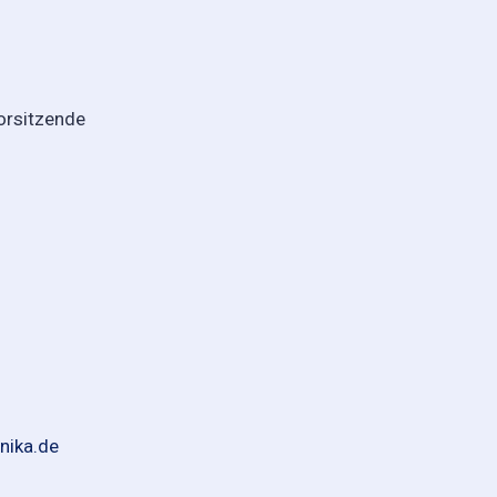
orsitzende
m
nika.de